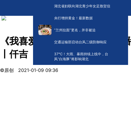
湖北省妇联向湖北青少年女足致贺信
央行增持黄金！最新数据
“兰州拉面”更名，并非被迫
《我喜爱的湖北品牌》作品展播
交通运输部启动台风二级防御响应
丨仟吉
​37℃！大雨、暴雨持续上线中，台
风“白海豚”将影响湖北
©原创
2021-01-09 09:36