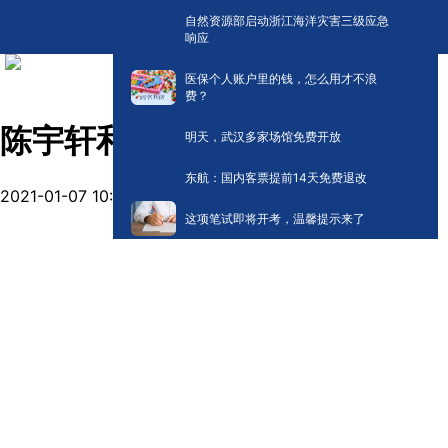
自然资源部启动浙江海洋灾害三级应急
响应
医保个人账户里的钱，怎么用才不浪
费？
陈宇轩和大家一起分享《心》
明天，武汉多家场馆免费开放
东航：国内客票提前14天免费退改
2021-01-07 10:45
阅读:
58197
这项笔试即将开考，温馨提示来了