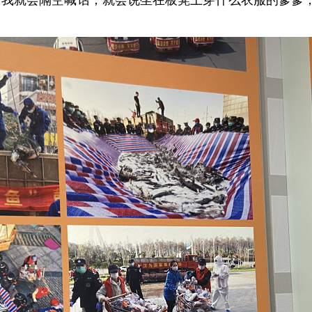
“我就会隔空喊话，就会说坐在板凳上穿什么衣服的爹爹