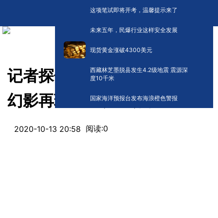
这项笔试即将开考，温馨提示来了
未来五年，民爆行业这样安全发展
现货黄金涨破4300美元
西藏林芝墨脱县发生4.2级地震 震源深
记者探馆丨抗疫展览现场全息
度10千米
幻影再现ICU救治场景
国家海洋预报台发布海浪橙色警报
阅读:
0
2020-10-13 20:58