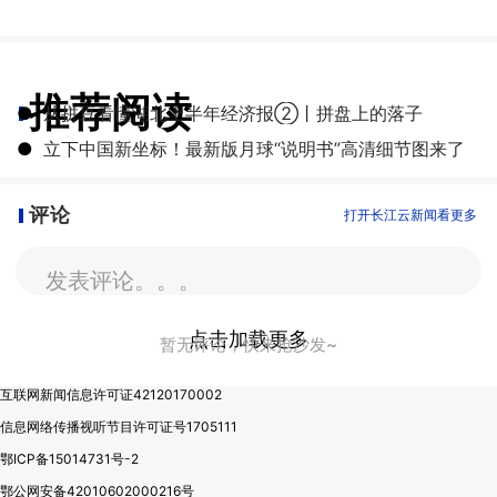
推荐阅读
●
从拼豆看懂湖北上半年经济报②丨拼盘上的落子
●
立下中国新坐标！最新版月球“说明书”高清细节图来了
评论
打开长江云新闻看更多
发表评论。。。
点击加载更多
暂无评论，快来抢沙发~
互联网新闻信息许可证42120170002
信息网络传播视听节目许可证号1705111
鄂ICP备15014731号-2
鄂公网安备42010602000216号