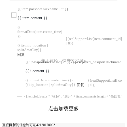
{{ item.passport.nickname || "" }}
{{ item.content }}
{{
formatDate(item.create_time)
}}
{{realSupportList[item.comment_id]
·
|| 0}}
{{item.ip_location |
splitAreaCity}}
回复
暂无评论，快来抢沙发~
{{ i.passport.nickname || "" }}
{{ i.replyed_passport.nickname || "
{{ i.content }}
{{ formatDate(i.create_time) }}
·
{{realSupportList[i.com
{{i.ip_location | splitAreaCity}}
回复
|| 0}}
{{item.foldStatus ? "收起" : "展开" + item.comments.length + "条回复"}}
点击加载更多
互联网新闻信息许可证42120170002