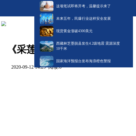
这项笔试即将开考，温馨提示来了
未来五年，民爆行业这样安全发展
现货黄金涨破4300美元
西藏林芝墨脱县发生4.2级地震 震源深度
《采莲》 教学视频
10千米
国家海洋预报台发布海浪橙色警报
阅读:
0
2020-09-12 14:29