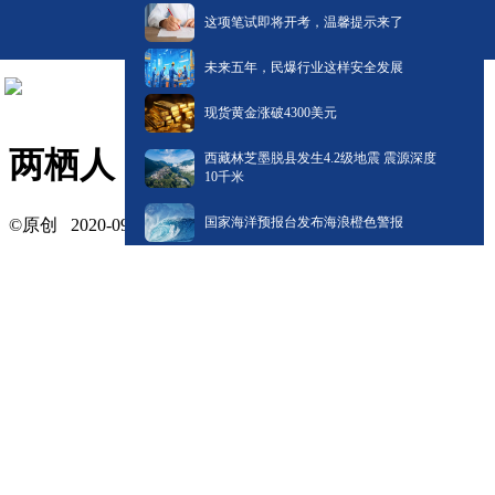
这项笔试即将开考，温馨提示来了
未来五年，民爆行业这样安全发展
现货黄金涨破4300美元
两栖人
西藏林芝墨脱县发生4.2级地震 震源深度
10千米
国家海洋预报台发布海浪橙色警报
©原创
2020-09-07 16:24
纪录片部, 姚军