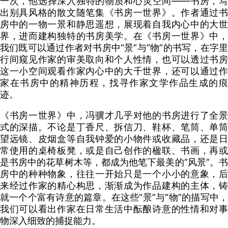
一次，他选择深入独特的物质和心灵空间——书房，写
出别具风格的散文随笔集《书房一世界》。作者通过书
房中的一物一景和静思遥想，展现着自我内心中的大世
界，进而建构独特的书房美学。在《书房一世界》中，
我们既可以通过作者对书房中“景”与“物”的书写，在字里
行间窥见作家的审美取向和个人性情，也可以透过书房
这一小空间观看作家内心中的大千世界，还可以通过作
家在书房中的精神历程，找寻作家文学作品生成的痕
迹。
《书房一世界》中，冯骥才几乎对他的书房进行了全景
式的深描。不论是丁香尺、拆信刀、鞋杯、笔筒、单筒
望远镜、皮烟盒等自我钟爱的小物件或收藏品，还是日
常使用的桌椅板凳，或是自己创作的楹联、书画，再或
是书房中的花草树木等，都成为他笔下最美的“风景”。书
房中的种种物象，往往一开始只是一个小小的意象，后
来经过作家的精心构思，渐渐成为作品建构的主体，铸
就一个个富有诗意的篇章。在这些“景”与“物”的描写中，
我们可以看出作家在日常生活中酝酿诗意的性情和对事
物深入细致的捕捉能力。