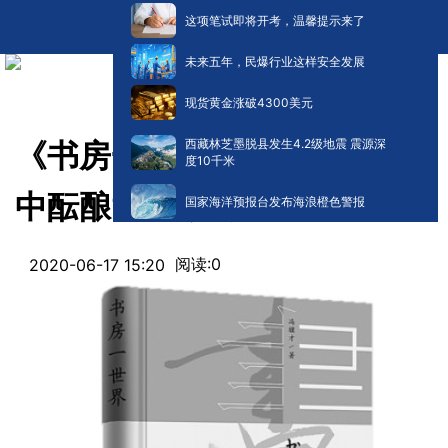
这项笔试即将开考，温馨提示来了
未来五年，民爆行业这样安全发展
现货黄金涨破4300美元
西藏林芝墨脱县发生4.2级地震 震源深
《书房一世界》：在一方天地
度10千米
中酝酿“书房美学”
国家海洋预报台发布海浪橙色警报
阅读:
0
2020-06-17 15:20