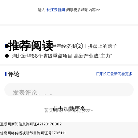
进入
长江云新闻
阅读更多精彩内容>>
推荐阅读
●
从拼豆看懂湖北上半年经济报②丨拼盘上的落子
●
湖北新增88个省级重点项目 高新产业成“主力”
评论
打开长江云新闻看更多
发表评论。。。
点击加载更多
暂无评论，快来抢沙发~
互联网新闻信息许可证42120170002
信息网络传播视听节目许可证号1705111