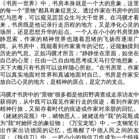
《书房一世界》中，书房本身就是一个大的意象，这里
的每一个“景物”都具有象征意义。透过作家在书房中的回
忆与思考，可以窥见芸芸众生与大千世界。在冯骥才看
来，书房既是他记录行走历程的地方，又是净化心灵的
场所，还是思想升华的起点。一个人在小小的书房里静
静思索，作家的精神世界也随着思绪的飞扬而逐渐广
阔。从书房中，既能看到作家童年的记忆，还能触摸到
历史的气息。正如冯骥才所言：“静静坐在里面，如坐在
自己的心里；任由一己自由地思考或天马行空地想象，
天下大概只有书房可以这样随心所欲。”在书房里，作家
可以真实地面对世界和真诚地面对自己。书房是作家安
放自己心灵的地方，是精神的原点，是定力的支点。
冯骥才书房中的“景物”很多都是他田野调查或走亲访友中
获得的，从中既可以窥见作家行走的痕迹，看到作家的
精神行旅，又留存着时代的痕迹或作家对亲朋的回忆。
《姥姥的花瓶》中，睹物思人，姥姥送给“我”的花瓶成
为“我”对她怀念的象征物；《万宝龙笔》中，一支钢笔引
出作家出访德国的记忆，也唤醒了中德人民之间的友
谊；《拆信刀》中，一把小小的拆信刀也成为一个特殊