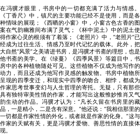
在冯骥才眼里，书房中的一切都充满了活力与情感。
《丁香尺》中，镇尺的主要功能已经不是使用，而是各
种情味的展现；《西晒的小窗》中，小窗古色古香的图
案在气韵幽雅间布满了灵气；《杯中泥土》中的泥土使
得作家心灵的根须有了着落；《老照片》中，“老照片”已
经成为过往生活、情感乃至时代记忆的载体。此外，把
大自然“风景”之美请进书房，是冯骥才书斋的理想，也是
他书斋的美学。在《绿蔓》《四季风景》等篇目中，书
房中的各种植物随处可见。这些植物不仅成为他写作的
动力，而且还成为他写作灵感的触发物。书房中植物所
呈现的四季变迁，和现实中四季的吻合、相悖，都成为
作家思考世事变幻与人生哲理的寄托。无疑，只有那些
具有独特审美性情的作家，才能写出这般惟妙惟肖又气
韵生动的作品。冯骥才认为：“凡长久留在书房里的藏
品，一是精小，二是含有深意。”他还说：“我相信那里的
一切都是作家性情的外化，或者就是作家的化身。”这与
作家的天赋有关，更是冯骥才爱物、善思性情的直接体
现。