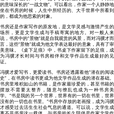
的意味深长的“一战文物”。可以看出，作家一个人静静地
坐在书房的时候，人生中所经历的、大千世界中所看到
的，都成为他思索的对象。
书房还是作家写作的原发地，是文学灵感与激情产生的
场所，更是文学生成与手稿寄寓的地方。对一般人来
说，书房中的“景物”就是自我观赏的风景，而对冯骥才而
言，这些“景物”就成为他文学表达最好的意象，具有了审
美意味。《桌下足痕》中，书桌下作家留下的足痕，成
为冯骥才长时间与书房相伴和文学作品生成最好的见
证。
冯骥才爱写书，更爱读书。书房还透露着他“潜在的阅读
史”，在书房中读书更成为他文学作品生成的潜在基础。
书房里堆积如山的书籍，是作家最珍爱的，甚至书籍的
摆放不需要太整齐，随意与缭乱也成为一种书房美
学。“书是我的另一个世界，世界有的一切在书里，世界
没有的一切也在书里。”书房中存放的老画报，成为冯骥
才感受过去活生生社会气息的通道。可以说，文学生成
离不开书房这一载体，与书房的长久陪伴是作家文学作