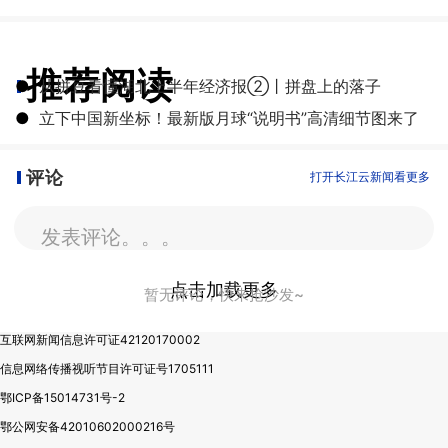
推荐阅读
●
从拼豆看懂湖北上半年经济报②丨拼盘上的落子
●
立下中国新坐标！最新版月球“说明书”高清细节图来了
评论
打开长江云新闻看更多
发表评论。。。
点击加载更多
暂无评论，快来抢沙发~
互联网新闻信息许可证42120170002
信息网络传播视听节目许可证号1705111
鄂ICP备15014731号-2
鄂公网安备42010602000216号