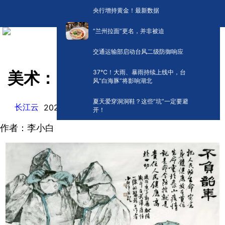
央行增持黄金！最新数据
“兰州拉面”更名，并非被迫
交通运输部启动台风二级防御响应
​37℃！大雨、暴雨持续上线中，台
美术：《不负韶华》
风“白海豚”将影响湖北
夏天爱穿洞洞鞋？这些“坑”一定要避
长江云
阅读:
0
2020-03-25 09:51
开！
作者：李小白