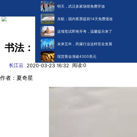
明天，武汉多家场馆免费开放
东航：国内客票提前14天免费退改
这项笔试即将开考，温馨提示来了
未来五年，民爆行业这样安全发展
书法：《众志成城援武汉》
现货黄金涨破4300美元
长江云
阅读:
0
2020-03-23 16:32
作者：夏奇星