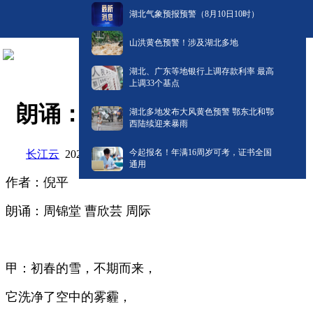
湖北气象预报预警（8月10日10时）
山洪黄色预警！涉及湖北多地
湖北、广东等地银行上调存款利率 最高
上调33个基点
朗诵：《春雪在下》
湖北多地发布大风黄色预警 鄂东北和鄂
西陆续迎来暴雨
今起报名！年满16周岁可考，证书全国
长江云
阅读:
0
2020-03-16 14:17
通用
作者：倪平
朗诵：
周锦堂
曹欣芸
周际
甲：初春的雪，不期而来，
它洗净了空中的雾霾，