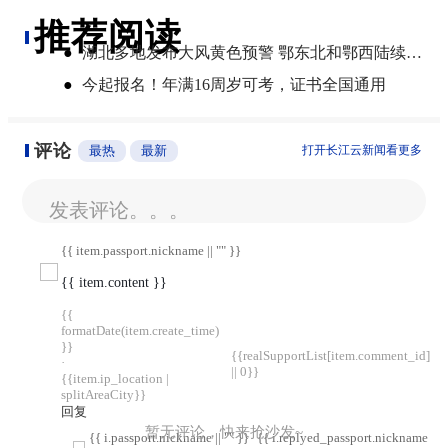
推荐阅读
●
湖北多地发布大风黄色预警 鄂东北和鄂西陆续迎来暴雨
●
今起报名！年满16周岁可考，证书全国通用
评论
最热
最新
打开长江云新闻看更多
发表评论。。。
{{ item.passport.nickname || "" }}
{{ item.content }}
{{
formatDate(item.create_time)
}}
{{realSupportList[item.comment_id]
·
|| 0}}
{{item.ip_location |
splitAreaCity}}
回复
暂无评论，快来抢沙发~
{{ i.passport.nickname || "" }}
{{ i.replyed_passport.nickname || "