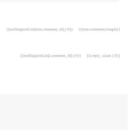
{{realSupportList[item.comment_id] || 0}}
{{item.comments.length}}
{{realSupportList[i.comment_id] || 0}}
{{i.reply_count || 0}}