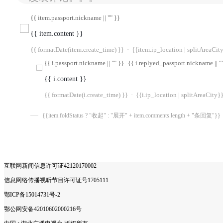
{{ item.passport.nickname || "" }}
{{ item.content }}
{{ formatDate(item.create_time) }}
·
{{item.ip_location | splitAreaCit
{{ i.passport.nickname || "" }}
{{ i.replyed_passport.nickname || "
{{ i.content }}
{{ formatDate(i.create_time) }}
·
{{i.ip_location | splitAreaCity}
{{item.foldStatus ? "收起" : "展开" + item.comments.length + "条回复"}}
互联网新闻信息许可证42120170002
信息网络传播视听节目许可证号1705111
鄂ICP备15014731号-2
鄂公网安备42010602000216号