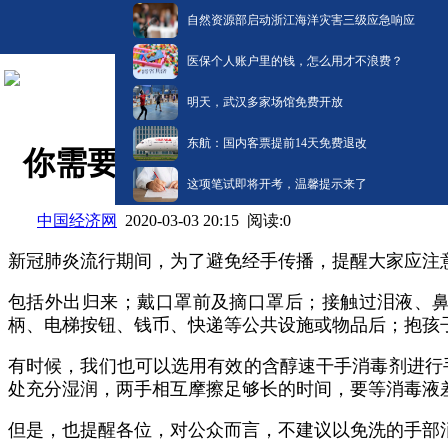
自然资源部启动浙江海洋灾害三级应急响应
医保个人账户里的钱，怎么用才不浪费？
明天，武汉多家场馆免费开放
东航：国内客票提前14天免费退改
你需要了解的防疫小知识｜什
这项笔试即将开考，温馨提示来了
中国经济网
阅读:
0
2020-03-03 20:15
新冠肺炎流行期间，为了避免经手传播，提醒大家应注
包括外出归来；戴口罩前及摘口罩后；接触过泪液、
柄、电梯按钮、钱币、快递等公共设施或物品后；抱孩
有时候，我们也可以选用有效的含醇速干手消毒剂进行
处充分湿润，两手相互摩擦足够长的时间，要等消毒液
但是，也提醒各位，对公众而言，不建议以免洗的手部