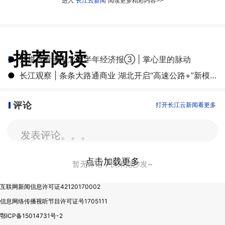
进入
长江云新闻
阅读更多精彩内容>>
推荐阅读
●
从拼豆看懂湖北上半年经济报③ | 掌心里的脉动
●
长江观察 | 条条大路通商业 湖北开启“高速公路+”新模式
评论
打开长江云新闻看更多
发表评论。。。
点击加载更多
暂无评论，快来抢沙发~
互联网新闻信息许可证42120170002
信息网络传播视听节目许可证号1705111
鄂ICP备15014731号-2