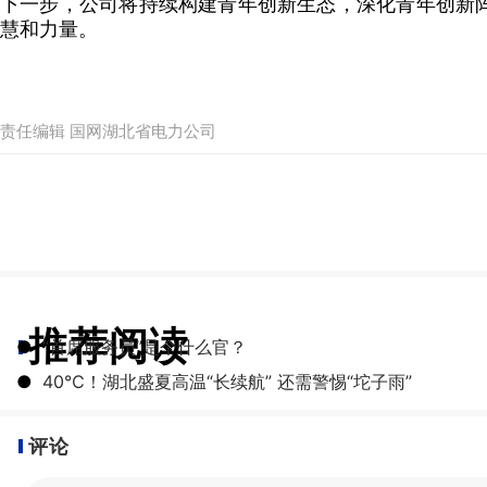
下一步，公司将持续构建青年创新生态，深化青年创新阵
慧和力量。
责任编辑 国网湖北省电力公司
推荐阅读
●
“首席服务员”是个什么官？
●
40℃！湖北盛夏高温“长续航” 还需警惕“坨子雨”
评论