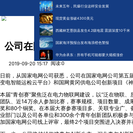
未来五年，民爆行业这样安全发展
现货黄金涨破4300美元
西藏林芝墨脱县发生4.2级地震 震源深度10千米
国家海洋预报台发布海浪橙色警报
公司在国家电网公司第五届青
华为余承东：所有手机可能都要大规模涨价
阅读:
0
2019-09-20 15:17
日前，从国家电网公司获悉，公司在国家电网公司第五届
变电智能运检云平台》和国网黄冈供电公司创新项目《
本届“青创赛”聚焦泛在电力物联网建设，以“泛在物联、
团队、近14万余人参加比赛，赛事规模、项目数量、成果
奖和80个铜奖。在本届大赛参赛项目多、关联专业广、
业部门以及公司各单位和300余个青年创新团队积极参
加国家电网公司线上评审，最终2个项目突围进入决赛并