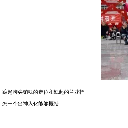
踮起脚尖销魂的走位和翘起的兰花指
怎一个出神入化能够概括