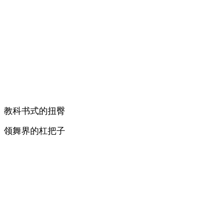
教科书式的扭臀
领舞界的杠把子