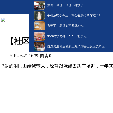
油价、金价、银价，都涨了
手机放电饭锅里，就会变成抢票“神器”？
看美了！武汉文艺避暑地+1
世界建筑之都！2029，北京见
【社区】3岁娃会跳20多种广
自然资源部启动浙江海洋灾害三级应急响应
阅读:
0
2019-08-21 16:39
3岁的闹闹由姥姥带大，经常跟姥姥去跳广场舞，一年来