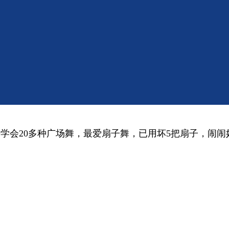
场舞！网友：不愧是外婆带的
学会20多种广场舞，最爱扇子舞，已用坏5把扇子，闹