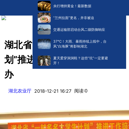
央行增持黄金！最新数据
“兰州拉面”更名，并非被迫
交通运输部启动台风二级防御响应
​37℃！大雨、暴雨持续上线中，台
湖北省“一村多名大学生计
风“白海豚”将影响湖北
划”推进工作培训班在孝感举
夏天爱穿洞洞鞋？这些“坑”一定要避
开！
办
湖北农业厅
阅读:
0
2018-12-21 16:27