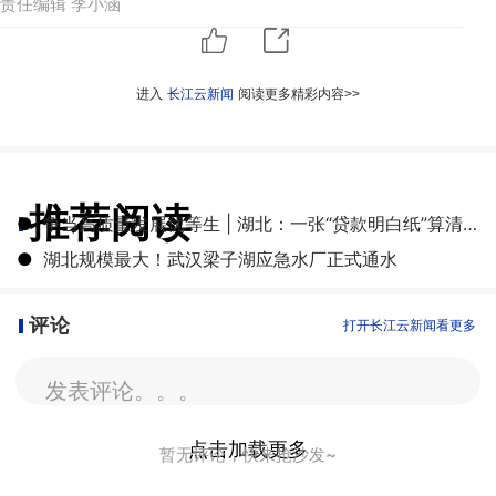
责任编辑 李小涵
进入
长江云新闻
阅读更多精彩内容>>
推荐阅读
●
争当高质量发展优等生 | 湖北：一张“贷款明白纸”算清融资成本账
●
湖北规模最大！武汉梁子湖应急水厂正式通水
评论
打开长江云新闻看更多
发表评论。。。
点击加载更多
暂无评论，快来抢沙发~