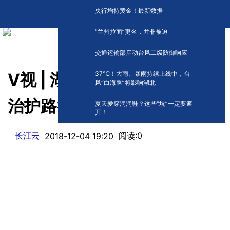
央行增持黄金！最新数据
“兰州拉面”更名，并非被迫
交通运输部启动台风二级防御响应
​37℃！大雨、暴雨持续上线中，台
V视 | 湖北启动“宪法进高铁 法
风“白海豚”将影响湖北
治护路行”活动
夏天爱穿洞洞鞋？这些“坑”一定要避
开！
长江云
阅读:
0
2018-12-04 19:20