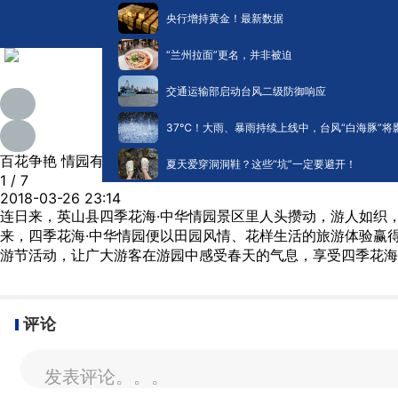
央行增持黄金！最新数据
“兰州拉面”更名，并非被迫
交通运输部启动台风二级防御响应
​37℃！大雨、暴雨持续上线中，台风“白海豚”将
百花争艳 情园有约
夏天爱穿洞洞鞋？这些“坑”一定要避开！
1
/ 7
2018-03-26 23:14
连日来，英山县四季花海·中华情园景区里人头攒动，游人如织
来，四季花海·中华情园便以田园风情、花样生活的旅游体验赢
游节活动，让广大游客在游园中感受春天的气息，享受四季花海
评论
发表评论。。。