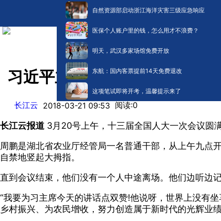
自然资源部启动浙江海洋灾害三级应急响应
医保个人账户里的钱，怎么用才不浪费？
明天，武汉多家场馆免费开放
东航：国内客票提前14天免费退改
习近平主席重要讲话在湖北各
这项笔试即将开考，温馨提示来了
长江云
阅读:
0
2018-03-21 09:53
长江云报道
3月20号上午，十三届全国人大一次会议圆
周鹏是湖北省农业厅经管局一名普通干部，从上午九点
自禁地竖起大拇指。
直到会议结束，他们没有一个人中途离场。他们边听边
“我要为习主席今天的讲话点双赞!他说呀，世界上没有
乡村振兴、为农民增收，努力创造属于新时代的光辉业绩