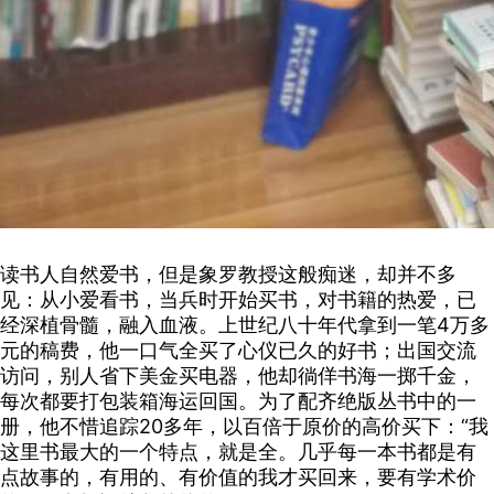
读书人自然爱书，但是象罗教授这般痴迷，却并不多
见：从小爱看书，当兵时开始买书，对书籍的热爱，已
经深植骨髓，融入血液。上世纪八十年代拿到一笔4万多
元的稿费，他一口气全买了心仪已久的好书；出国交流
访问，别人省下美金买电器，他却徜佯书海一掷千金，
每次都要打包装箱海运回国。为了配齐绝版丛书中的一
册，他不惜追踪20多年，以百倍于原价的高价买下：“我
这里书最大的一个特点，就是全。几乎每一本书都是有
点故事的，有用的、有价值的我才买回来，要有学术价