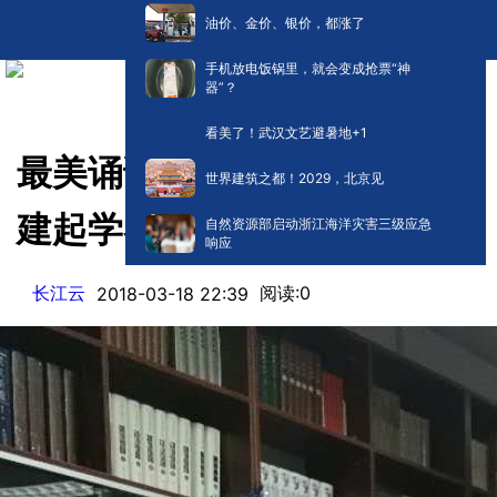
油价、金价、银价，都涨了
手机放电饭锅里，就会变成抢票“神
器”？
看美了！武汉文艺避暑地+1
最美诵读者罗教讲：珞珈山下
世界建筑之都！2029，北京见
建起学者私家图书馆
自然资源部启动浙江海洋灾害三级应急
响应
长江云
阅读:
0
2018-03-18 22:39