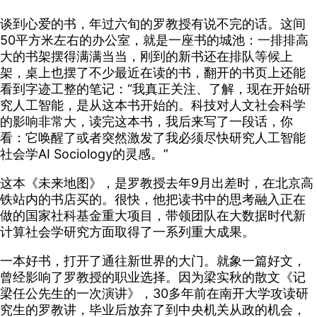
谈到心爱的书，年过六旬的罗教授有说不完的话。这间
50平方米左右的办公室，就是一座书的城池：一排排高
大的书架摆得满满当当，刚到的新书还在排队等候上
架，桌上也摆了不少最近在读的书，翻开的书页上还能
看到字迹工整的笔记：“我真正关注、了解，现在开始研
究人工智能，是从这本书开始的。科技对人文社会科学
的影响非常大，读完这本书，我后来写了一段话，你
看：它唤醒了或者突然激发了我必须尽快研究人工智能
社会学AI Sociology的灵感。”
这本《未来地图》，是罗教授去年9月出差时，在北京高
铁站内的书店买的。很快，他把读书中的思考融入正在
做的国家社科基金重大项目，带领团队在大数据时代新
计算社会学研究方面取得了一系列重大成果。
一本好书，打开了通往新世界的大门。就象一篇好文，
曾经影响了罗教授的职业选择。因为梁实秋的散文《记
梁任公先生的一次演讲》，30多年前在南开大学攻读研
究生的罗教讲，毕业后放弃了到中央机关从政的机会，