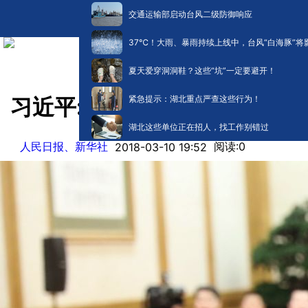
交通运输部启动台风二级防御响应
​37℃！大雨、暴雨持续上线中，台风“白海豚”将
夏天爱穿洞洞鞋？这些“坑”一定要避开！
紧急提示：湖北重点严查这些行为！
习近平:法治是各级领导干部
湖北这些单位正在招人，找工作别错过
人民日报、新华社
阅读:
0
2018-03-10 19:52