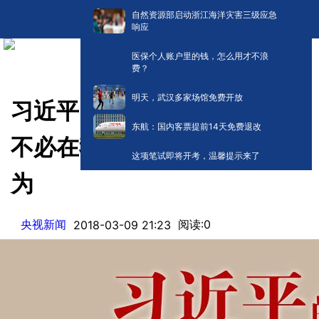
自然资源部启动浙江海洋灾害三级应急
响应
医保个人账户里的钱，怎么用才不浪
费？
明天，武汉多家场馆免费开放
习近平的“下团组”时间 | “功成
东航：国内客票提前14天免费退改
不必在我”并非消极怠政不作
这项笔试即将开考，温馨提示来了
为
央视新闻
阅读:
0
2018-03-09 21:23