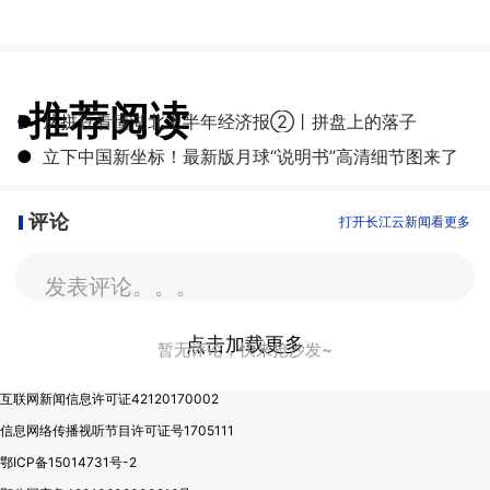
推荐阅读
●
从拼豆看懂湖北上半年经济报②丨拼盘上的落子
●
立下中国新坐标！最新版月球“说明书”高清细节图来了
评论
打开长江云新闻看更多
发表评论。。。
点击加载更多
暂无评论，快来抢沙发~
互联网新闻信息许可证42120170002
信息网络传播视听节目许可证号1705111
鄂ICP备15014731号-2