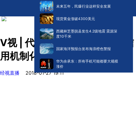
未来五年，民爆行业这样安全发展
现货黄金涨破4300美元
西藏林芝墨脱县发生4.2级地震 震源深
度10千米
V视 | 代表委员热议共享经济 信
国家海洋预报台发布海浪橙色警报
用机制化解“成长烦恼”
华为余承东：所有手机可能都要大规模
涨价
经视直播
2018-01-27 19:11