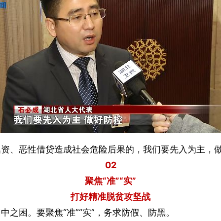
集资、恶性借贷造成社会危险后果的，我们要先入为主，
02
聚焦“准”“实”
打好精准脱贫攻坚战
之困。要聚焦“准”“实”，务求防假、防黑。