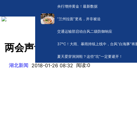
央行增持黄金！最新数据
“兰州拉面”更名，并非被迫
交通运输部启动台风二级防御响应
​37℃！大雨、暴雨持续上线中，台风“白海豚”将
两会声音丨如何打好三大攻坚
夏天爱穿洞洞鞋？这些“坑”一定要避开！
湖北新闻
阅读:
0
2018-01-26 08:32