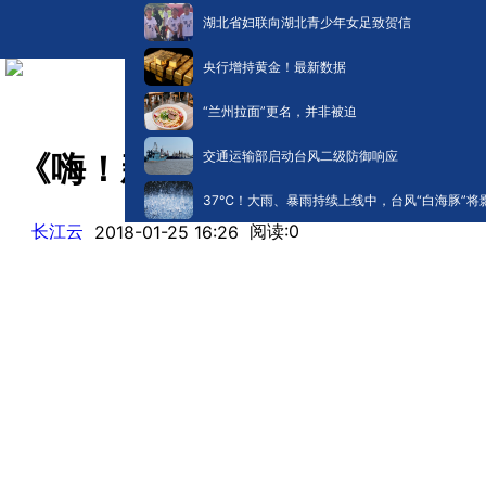
湖北省妇联向湖北青少年女足致贺信
央行增持黄金！最新数据
“兰州拉面”更名，并非被迫
交通运输部启动台风二级防御响应
《嗨！新时代》系列访谈丨徐
​37℃！大雨、暴雨持续上线中，台风“白海豚”将
长江云
阅读:
0
2018-01-25 16:26