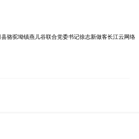
田县骆驼坳镇燕儿谷联合党委书记徐志新做客长江云网络