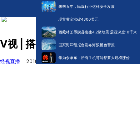
未来五年，民爆行业这样安全发展
现货黄金涨破4300美元
西藏林芝墨脱县发生4.2级地震 震源深度10千米
V视 | 搭“开往新时代的列车”上
国家海洋预报台发布海浪橙色警报
华为余承东：所有手机可能都要大规模涨价
经视直播
2018-01-24 20:16