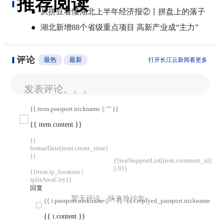
推荐阅读
●
从拼豆看懂湖北上半年经济报②丨拼盘上的落子
●
湖北新增88个省级重点项目 高新产业成“主力”
评论
最热
最新
打开长江云新闻看更多
发表评论。。。
{{ item.passport.nickname || "" }}
{{ item.content }}
{{
formatDate(item.create_time)
}}
{{realSupportList[item.comment_id]
·
|| 0}}
{{item.ip_location |
splitAreaCity}}
回复
暂无评论，快来抢沙发~
{{ i.passport.nickname || "" }}
{{ i.replyed_passport.nickname || "
{{ i.content }}