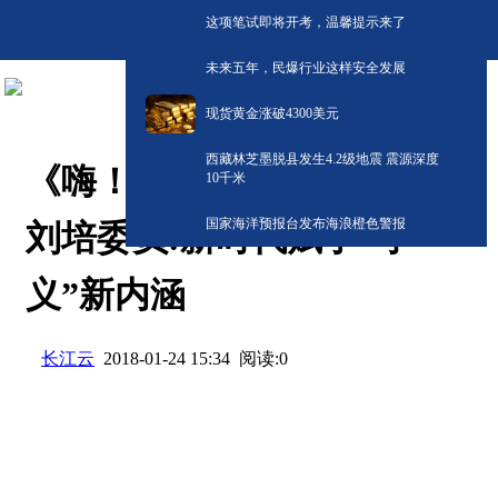
这项笔试即将开考，温馨提示来了
未来五年，民爆行业这样安全发展
现货黄金涨破4300美元
西藏林芝墨脱县发生4.2级地震 震源深度
《嗨！新时代》系列访谈丨
10千米
国家海洋预报台发布海浪橙色警报
刘培委员:新时代赋予“孝
义”新内涵
长江云
阅读:
0
2018-01-24 15:34