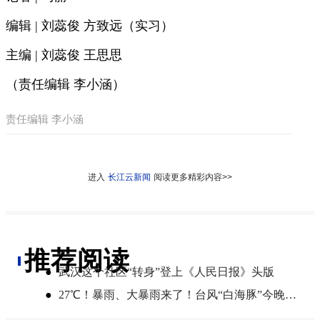
编辑 | 刘蕊俊 方致远（实习）
主编 | 刘蕊俊 王思思
（责任编辑 李小涵）
责任编辑 李小涵
进入
长江云新闻
阅读更多精彩内容>>
推荐阅读
●
武汉这个社区“转身”登上《人民日报》头版
●
27℃！暴雨、大暴雨来了！台风“白海豚”今晚登陆，湖北开启降雨降温模式