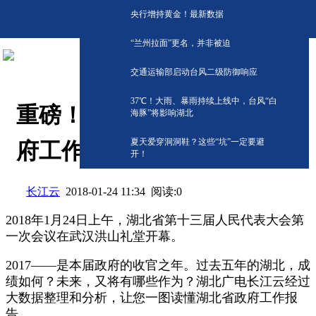
央行增持黄金！最新数据
“兰州拉面”更名，并非被迫
交通运输部启动台风二级防御响应
​37℃！大雨、暴雨持续上线中，台风“白
重磅！一图读懂2018湖北政
海豚”将影响湖北
夏天爱穿洞洞鞋？这些“坑”一定要避
府工作报告
开！
长江云
阅读:
0
2018-01-24 11:34
2018年1月24日上午，湖北省第十三届人民代表大会第
一次会议在武汉洪山礼堂开幕。
2017——是本届政府的收官之年。过去五年的湖北，成
绩如何？未来，又将有哪些作为？湖北广电长江云经过
大数据整理和分析，让您一图读懂湖北省政府工作报
告。