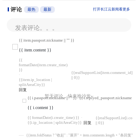
评论
最热
最新
打开长江云新闻看更多
发表评论。。。
{{ item.passport.nickname || "" }}
{{ item.content }}
{{
formatDate(item.create_time)
}}
{{realSupportList[item.comment_id]
·
|| 0}}
{{item.ip_location |
splitAreaCity}}
回复
暂无评论，快来抢沙发~
{{ i.passport.nickname || "" }}
{{ i.replyed_passport.nickname || "
{{ i.content }}
{{ formatDate(i.create_time) }}
·
{{realSupportList[i.com
{{i.ip_location | splitAreaCity}}
回复
|| 0}}
{{item.foldStatus ? "收起" : "展开" + item.comments.length + "条回复"}}