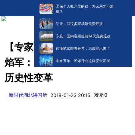
医保个人账户里的钱，怎么用才不浪
费？
明天，武汉多家场馆免费开放
东航：国内客票提前14天免费退改
【专家百课】中央党校教授戴
这项笔试即将开考，温馨提示来了
焰军：四大原因铸就中国五年
未来五年，民爆行业这样安全发展
历史性变革
新时代湖北讲习所
阅读:
0
2018-01-23 20:15