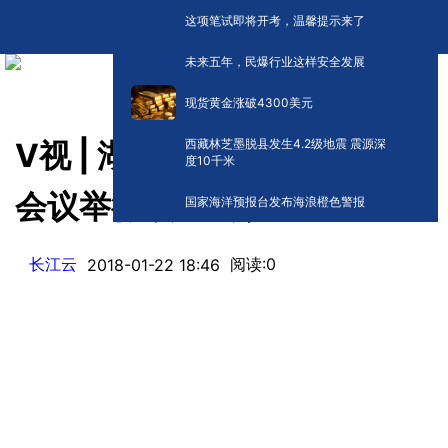
这项笔试即将开考，温馨提示来了
未来五年，民爆行业这样安全发展
现货黄金涨破4300美元
西藏林芝墨脱县发生4.2级地震 震源深
V视 | 湖北省政协十二届一次
度10千米
会议举行预备会议
国家海洋预报台发布海浪橙色警报
长江云
阅读:
0
2018-01-22 18:46