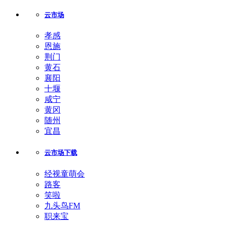
云市场
孝感
恩施
荆门
黄石
襄阳
十堰
咸宁
黄冈
随州
宜昌
云市场下载
经视童萌会
路客
笑啦
九头鸟FM
职来宝