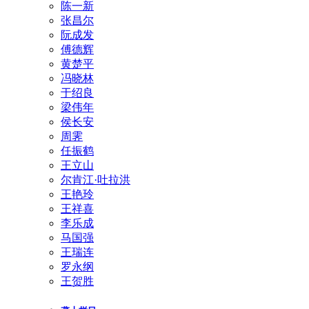
陈一新
张昌尔
阮成发
傅德辉
黄楚平
冯晓林
于绍良
梁伟年
侯长安
周霁
任振鹤
王立山
尔肯江·吐拉洪
王艳玲
王祥喜
李乐成
马国强
王瑞连
罗永纲
王贺胜