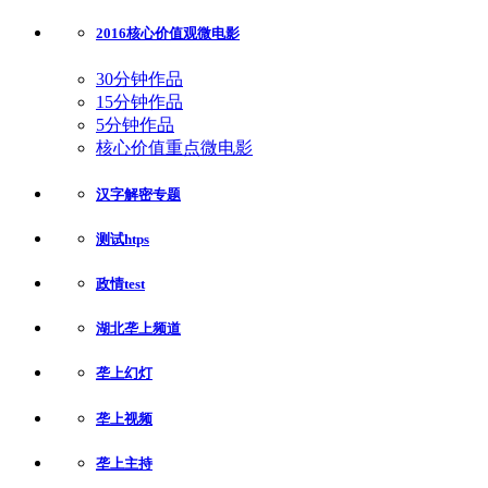
2016核心价值观微电影
30分钟作品
15分钟作品
5分钟作品
核心价值重点微电影
汉字解密专题
测试htps
政情test
湖北垄上频道
垄上幻灯
垄上视频
垄上主持