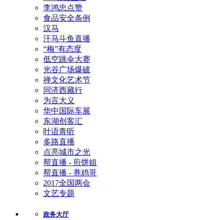
李鸿忠点赞
食品安全条例
汉马
汗马斗鱼直播
“梅”有态度
低空跳伞大赛
光谷广场爆破
禅文化艺术节
同济西藏行
为言大义
华中国际车展
东湖创客汇
叶语青听
多路直播
点亮城市之光
帮直播 - 煎饼姐
帮直播 - 养鸡哥
2017全国两会
文艺专题
政务大厅