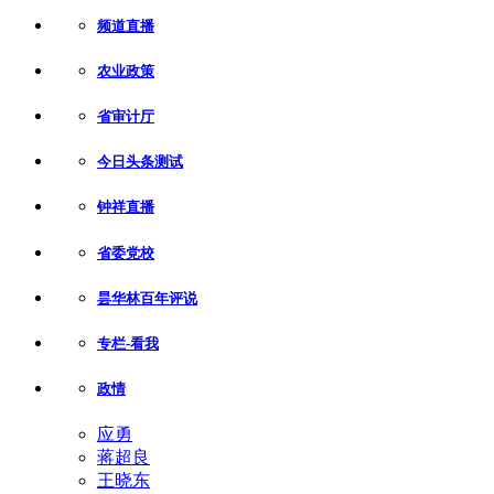
频道直播
农业政策
省审计厅
今日头条测试
钟祥直播
省委党校
昙华林百年评说
专栏-看我
政情
应勇
蒋超良
王晓东