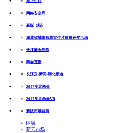
垄上栏目
网络安全周
新版_观点
湖北省城市形象宣传片展播评奖活动
长江盛会制作
两会直播
长江云-新闻-湖北频道
2017湖北两会
2017湖北两会VR
新版市场首页
区域
新云市场