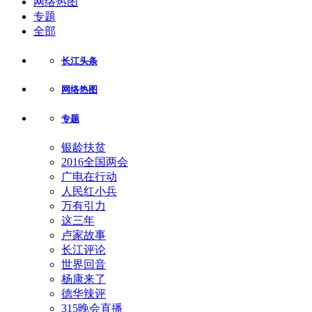
网络热图
专题
全部
长江头条
网络热图
专题
银龄扶贫
2016全国两会
广电在行动
人民红小兵
万有引力
这三年
卢家故事
长江评论
世界回音
杨康来了
德华辣评
315晚会直播