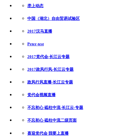
垄上动态
中国（湖北）自由贸易试验区
2017汉马直播
Peter-test
2017党代会-长江云专题
2017政风行风-长江云专题
政风行风直播-长江云专题
党代会视频直播
不忘初心 砥柱中流-长江云-专题
不忘初心 砥柱中流二级页面
喜迎党代会 我要上直播