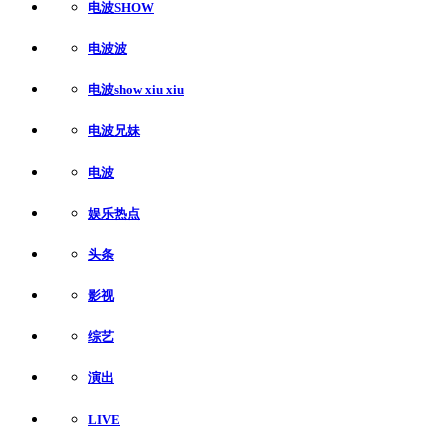
电波SHOW
电波波
电波show xiu xiu
电波兄妹
电波
娱乐热点
头条
影视
综艺
演出
LIVE