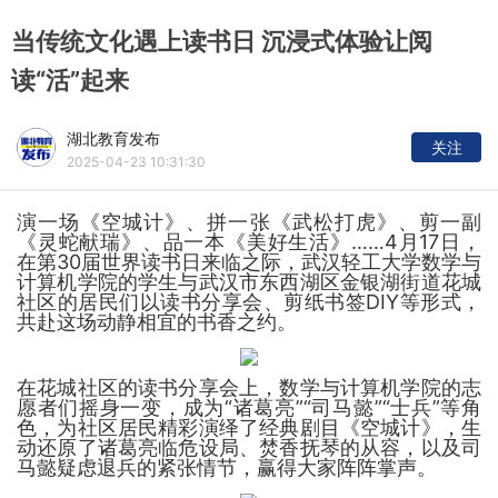
当传统文化遇上读书日 沉浸式体验让阅
读“活”起来
湖北教育发布
关注
2025-04-23 10:31:30
演一场《空城计》、拼一张《武松打虎》、剪一副
《灵蛇献瑞》、品一本《美好生活》……4月17日，
在第30届世界读书日来临之际，武汉轻工大学数学与
计算机学院的学生与武汉市东西湖区金银湖街道花城
社区的居民们以读书分享会、剪纸书签DIY等形式，
共赴这场动静相宜的书香之约。
在花城社区的读书分享会上，数学与计算机学院的志
愿者们摇身一变，成为“诸葛亮”“司马懿”“士兵”等角
色，为社区居民精彩演绎了经典剧目《空城计》，生
动还原了诸葛亮临危设局、焚香抚琴的从容，以及司
马懿疑虑退兵的紧张情节，赢得大家阵阵掌声。