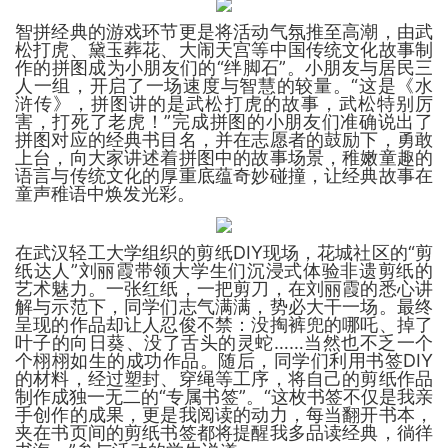
智拼经典的游戏环节更是将活动气氛推至高潮，由武
松打虎、黛玉葬花、大闹天宫等中国传统文化故事制
作的拼图成为小朋友们的“绊脚石”。小朋友与居民三
人一组，开启了一场速度与智慧的较量。“这是《水
浒传》，拼图讲的是武松打虎的故事，武松特别厉
害，打死了老虎！”完成拼图的小朋友们准确说出了
拼图对应的经典书目名，并在志愿者的鼓励下，勇敢
上台，向大家讲述着拼图中的故事场景，稚嫩童趣的
语言与传统文化的厚重底蕴奇妙碰撞，让经典故事在
童声稚语中焕发光彩。
在武汉轻工大学组织的剪纸DIY现场，花城社区的“剪
纸达人”刘丽霞带领大学生们沉浸式体验非遗剪纸的
艺术魅力。一张红纸，一把剪刀，在刘丽霞的悉心讲
解与示范下，同学们志气满满，势必大干一场。最终
呈现的作品却让人忍俊不禁：没掏裤兜的哪吒、掉了
叶子的向日葵、没了舌头的灵蛇……当然也不乏一个
个栩栩如生的成功作品。随后，同学们利用书签DIY
的材料，经过塑封、穿绳等工序，将自己的剪纸作品
制作成独一无二的“专属书签”。“这枚书签不仅是我亲
手创作的成果，更是我阅读的动力，每当翻开书本，
夹在书页间的剪纸书签都将提醒我多品读经典，徜徉