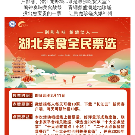
户部巷、潜江龙虾城…谁是最强吃货天堂？
编钟奏响美食战鼓 青铜鼎盛满楚地珍馐
投出您宝贵的一票 让荆楚珍馐火爆神州