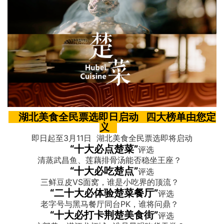
湖北美食全民票选即日启动 四大榜单由您定
义
即日起至3月11日 湖北美食全民票选即将启动
“十大必点楚菜”
评选
清蒸武昌鱼、莲藕排骨汤能否稳坐王座？
“十大必吃楚点”
评选
三鲜豆皮VS面窝，谁是小吃界的顶流？
“二十大必体验楚菜餐厅”
评选
老字号与黑马餐厅同台PK，谁将问鼎？
“十大必打卡荆楚美食街”
评选