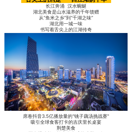
长江奔涌 汉水蜿蜒
湖北美食是山水滋养的千年馈赠
从“鱼米之乡”到“千湖之味”
湖北用一城一味
书写着舌尖上的江湖传奇
席卷抖音3.5亿播放量的"铫子藕汤挑战赛"
吸引全球食客打卡的吉庆里长桌宴
荆楚美食