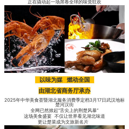
正在撬动起一场席卷全球的味觉狂欢
以味为媒 燃动全国
由湖北省商务厅承办
2025年中华美食荟暨湖北服务消费季定档3月17日武汉地标
楚河汉街
全网已然掀起“舌尖上的荆楚风暴”
这场美食盛宴 不仅让世界看见湖北味道
更让楚菜成为文旅新名片