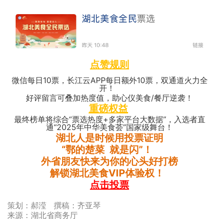
点赞规则
微信每日10票，长江云APP每日额外10票，双通道火力全
开！
好评留言可叠加热度值，助心仪美食/餐厅逆袭！
重磅权益
最终榜单将综合“票选热度+多家平台大数据”，入选者直
通“2025年中华美食荟”国家级舞台！
湖北人是时候用投票证明
“鄂的楚菜 就是闪”！
外省朋友快来为你的心头好打榜
解锁湖北美食VIP体验权！
点击投票
策划：郝滢 撰稿：齐亚琴
来源：湖北省商务厅