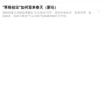
生活中找到了乐趣，并成就了自己。
“草根创业”如何迎来春天（新论）
创新的最大潜能就埋藏在“大众创业”当中，坚持央地合作、多措并举、延
伸服务，就能为释放“万众创新”的磅礴潜能打开空间。