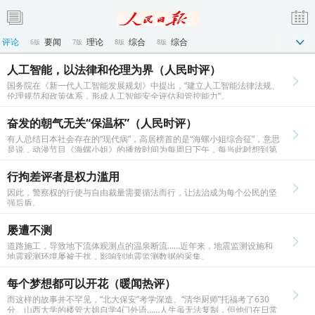
评论
要闻
理论
综合
综合
6版
7版
8版
8版
西篇
砥砺奋进的5年·迎接党的十九大特别报道·江西篇
10版
人工智能，以法律和伦理为界（人民时评）
西篇
砥砺奋进的5年·迎接党的十九大特别报道·江西篇
国务院在《新一代人工智能发展规划》中提出，“建立人工智能法律法规、
12版
伦理规范和政策体系，形成人工智能安全评估和管控能力”。
西篇
砥砺奋进的5年·迎接党的十九大特别报道·江西篇
14版
奋发的朝气无关“保温杯”（人民时评）
西篇
砥砺奋进的5年·迎接党的十九大特别报道·江西篇
广告
16版
17版
有人总结日本社会存在的“现代病”，高居榜首的是“海螺小姐综合征”，意思
公告
公告
公告
文艺评论
21版
22版
23版
24版
是说，动漫节目《海螺小姐》的播放时间为每周日下午，每当此时想到第
二天要工作，就会感到十分忧郁。
行拘差评者是权力滥用
因此，警察权的行使与自由裁量需要循法而行，让法治成为每个公民的坚
强后盾。
屡遭不测
道路施工，导致地下流体观测点的温泉断流……近年来，地震监测设施和
地震观测环境屡被干扰，影响到地震监测数据的采集。
每个梦想都可以开花（暖闻热评）
而这样的故事并不罕见，“北大保安”考学深造、“清华厨师”托福考了630
分、山西大学的楼管大姐自学4门外语……人生虽无法复制，但他们在日常