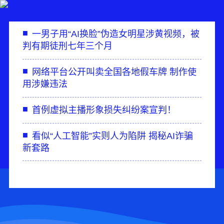
■
一男子用“AI换脸”伪造女明星涉黄视频，被
判有期徒刑七年三个月
■
网络平台公开叫卖全国各地假车牌 制作使
用涉嫌违法
■
首例虚拟主播形象损失纠纷案宣判！
■
看似“人工智能”实则人为陷阱 揭秘AI诈骗
新套路