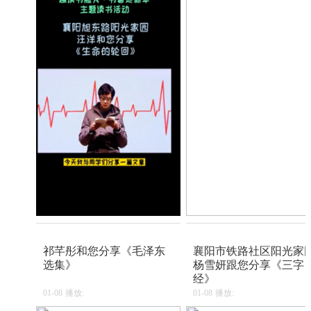
祁芊彤和您分享《毛泽东
襄阳市铁路社区阳光家
选集》
杨雪妍跟您分享《三字
经》
01-08
播放:
01-08
播放: