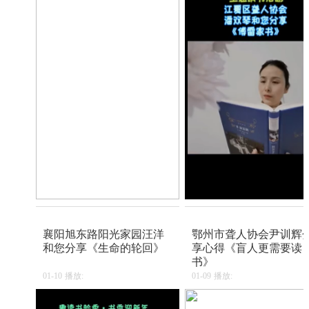
襄阳旭东路阳光家园汪洋
鄂州市聋人协会尹训辉
和您分享《生命的轮回》
享心得《盲人更需要读
书》
01-10
播放:
01-09
播放: