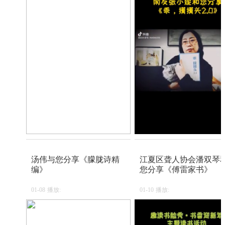
汤伟与您分享《朦胧诗精
江夏区聋人协会潘双琴
编》
您分享《傅雷家书》
01-08
播放:
01-10
播放: