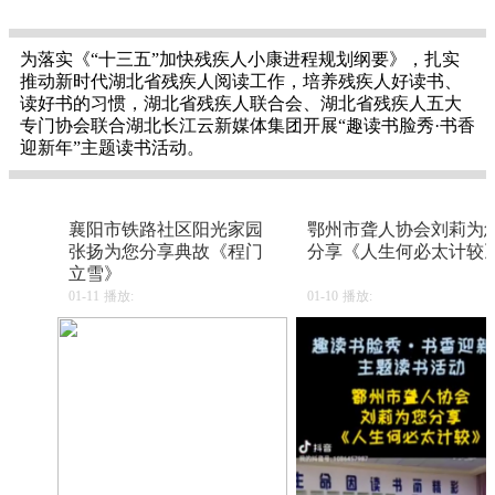
为落实《“十三五”加快残疾人小康进程规划纲要》，扎实
推动新时代湖北省残疾人阅读工作，培养残疾人好读书、
读好书的习惯，湖北省残疾人联合会、湖北省残疾人五大
专门协会联合湖北长江云新媒体集团开展“趣读书脸秀·书香
迎新年”主题读书活动。
襄阳市铁路社区阳光家园
鄂州市聋人协会刘莉为
张扬为您分享典故《程门
分享《人生何必太计较
立雪》
01-11
播放:
01-10
播放: