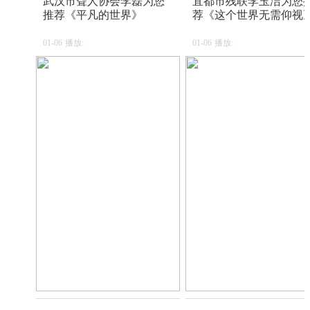
武汉市聋人协会李磊为您
宜都市残联李玉洁为您
推荐《平凡的世界》
荐《这个世界无需仰视
01-06
播放:
01-06
播放: