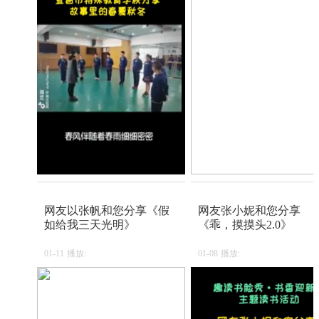
网友以张帆和您分享《假
网友张小妮和您分享
如给我三天光明》
《乖，摸摸头2.0》
01-11
播放:
01-08
播放: