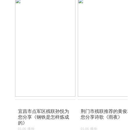
宜昌市点军区残联孙悦为
荆门市残联推荐的黄俊
您分享《钢铁是怎样炼成
您分享诗歌《雨夜》
的》
01-06
播放:
01-06
播放: