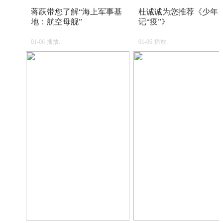
蒋跃带您了解“海上军事基
杜诚诚为您推荐《少年
地：航空母舰”
记“疫”》
01-06
播放:
01-06
播放: