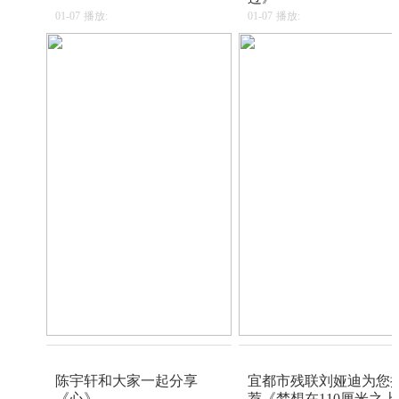
01-07
播放:
01-07
播放:
陈宇轩和大家一起分享
宜都市残联刘娅迪为您
《心》
荐《梦想在110厘米之